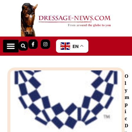
EN
O
l
y
m
p
i
c
D