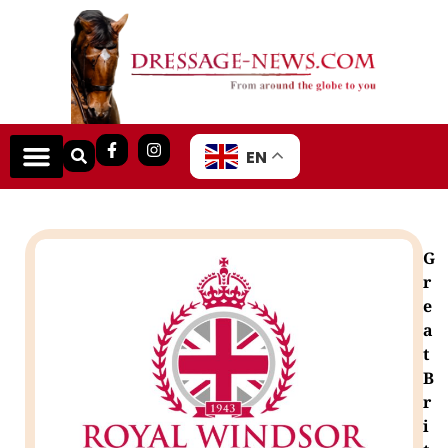
EN
G
r
e
a
t
B
r
i