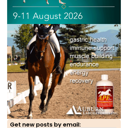
Get new posts by email:​