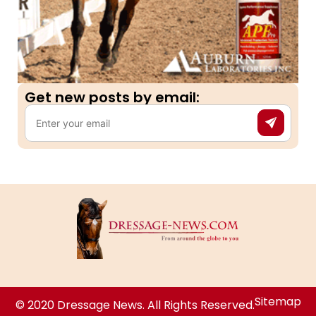
Get new posts by email:​
Sitemap
© 2020 Dressage News. All Rights Reserved.